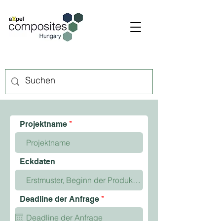
Projektname
Eckdaten
r
Deadline der Anfrage
*
e
q