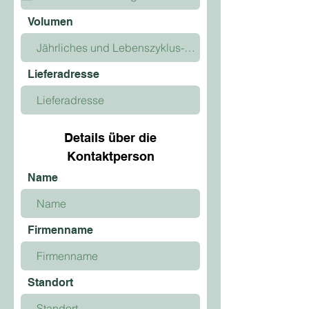
u
i
Volumen
r
e
d
Lieferadresse
Details über die
Kontaktperson
Name
Firmenname
Standort