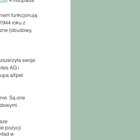
Xpel
 4 listopada 
niem funkcjonują 
1944 roku z 
zne (obudowy, 
zszerzyła swoje 
tes AG i 
upa aXpel 
nie. Są one 
odowymi 
sze 
e pozycji 
kład w 