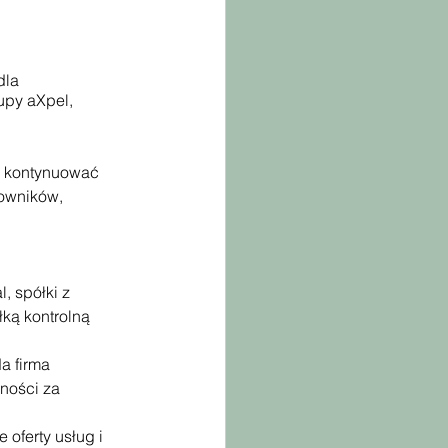
dla 
upy aXpel, 
e kontynuować 
owników, 
, spółki z 
ką kontrolną 
a firma 
ności za 
oferty usług i 