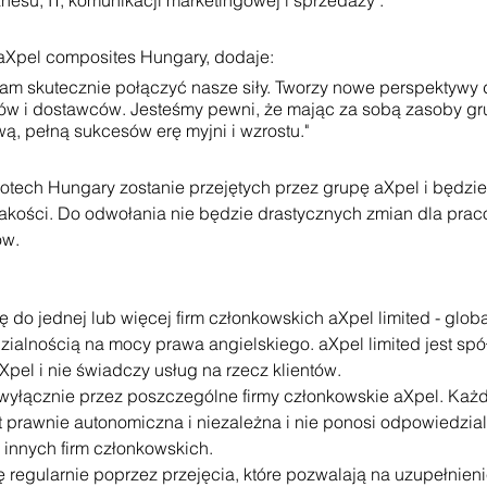
nesu, IT, komunikacji marketingowej i sprzedaży".
 aXpel composites Hungary, dodaje:
nam skutecznie połączyć nasze siły. Tworzy nowe perspektywy 
ów i dostawców. Jesteśmy pewni, że mając za sobą zasoby gr
, pełną sukcesów erę myjni i wzrostu."
ech Hungary zostanie przejętych przez grupę aXpel i będzi
jakości. Do odwołania nie będzie drastycznych zmian dla prac
ów. 
do jednej lub więcej firm członkowskich aXpel limited - global
alnością na mocy prawa angielskiego. aXpel limited jest spół
Xpel i nie świadczy usług na rzecz klientów.
wyłącznie przez poszczególne firmy członkowskie aXpel. Każd
 prawnie autonomiczna i niezależna i nie ponosi odpowiedzial
a innych firm członkowskich.
 regularnie poprzez przejęcia, które pozwalają na uzupełnienie 