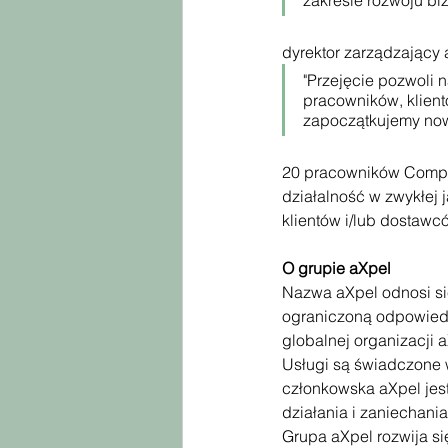
zakresie rozwoju biz
dyrektor zarządzający
"Przejęcie pozwoli 
pracowników, klient
zapoczątkujemy nową
20 pracowników Compot
działalność w zwykłej 
klientów i/lub dostawc
O grupie aXpel
Nazwa aXpel odnosi się 
ograniczoną odpowiedzi
globalnej organizacji a
Usługi są świadczone 
członkowska aXpel jest
działania i zaniechani
Grupa aXpel rozwija się