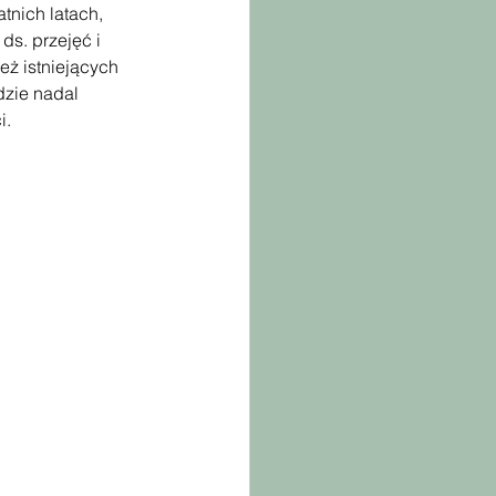
tnich latach, 
s. przejęć i 
ż istniejących 
dzie nadal 
i.