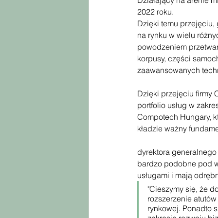
Działający na arenie 
2022 roku. 
Dzięki temu przejęciu,
na rynku w wielu różny
powodzeniem przetwar
korpusy, części samocho
zaawansowanych techn
Dzięki przejęciu firmy
portfolio usług w zakr
Compotech Hungary, kt
kładzie ważny fundamen
dyrektora generalnego 
bardzo podobne pod wz
usługami i mają odręb
"Cieszymy się, że d
rozszerzenie atutów
rynkowej. Ponadto s