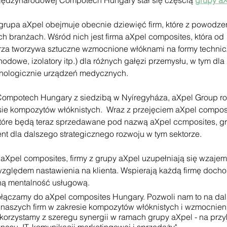
międzynarodowej Compotech Hungary stał się częścią 
grupy a
 grupa aXpel obejmuje obecnie dziewięć firm, które z powodze
ch branżach. Wśród nich jest firma aXpel composites, która od 
za tworzywa sztuczne wzmocnione włóknami na formy technic
dowe, izolatory itp.) dla różnych gałęzi przemysłu, w tym dla 
ologicznie urządzeń medycznych.
 Compotech Hungary z siedzibą w Nyíregyháza, aXpel Group ro
esie kompozytów włóknistych.  Wraz z przejęciem aXpel composi
óre będą teraz sprzedawane pod nazwą aXpel ccmposites, gr
t dla dalszego strategicznego rozwoju w tym sektorze.
aXpel composites, firmy z grupy aXpel uzupełniają się wzajem
ględem nastawienia na klienta. Wspierają każdą firmę doch
ną mentalność usługową. 
ołączamy do aXpel composites Hungary. Pozwoli nam to na dal
 naszych firm w zakresie kompozytów włóknistych i wzmocnieni
korzystamy z szeregu synergii w ramach grupy aXpel - na przy